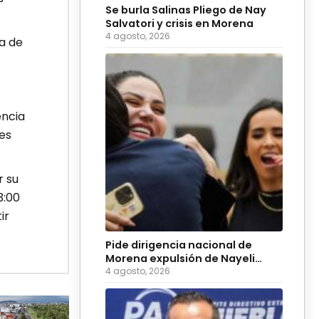
Se burla Salinas Pliego de Nay
Salvatori y crisis en Morena
4 agosto, 2026
a de
encia
es
r su
3:00
ir
Pide dirigencia nacional de
Morena expulsión de Nayeli
Salvatori y Grace Palomares
4 agosto, 2026