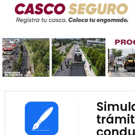
Simul
trámit
conduc