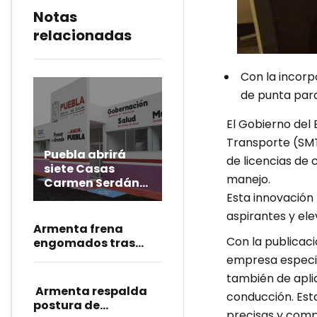
Notas
relacionadas
Con la incorp
de punta para
El Gobierno del 
Transporte (SMT
Puebla abrirá
de licencias de 
siete Casas
manejo.
Carmen Serdán
más y cubrirá las
Esta innovación 
31 microrregiones
aspirantes y ele
Armenta frena
Con la publicaci
engomados tras
manifestaciones: “Sí
empresa especial
se puede enriquecer,
también de apli
se hará”
Armenta respalda
conducción. Est
postura de
precisas y comp