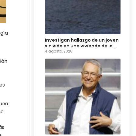
ogía
Investigan hallazgo de un joven
sin vida en una vivienda de la
colonia Hidalgo
4 agosto, 2026
ión
os
 una
no
ás
s