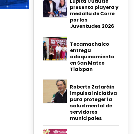
Lupita Cuautle
presenta playera y
medalla de Corre
por las
Juventudes 2026
Tecamachalco
entrega
adoquinamiento
en San Mateo
Tlaixpan
Roberto Zataráin
impulsa iniciativa
para proteger la
salud mental de
servidores
municipales