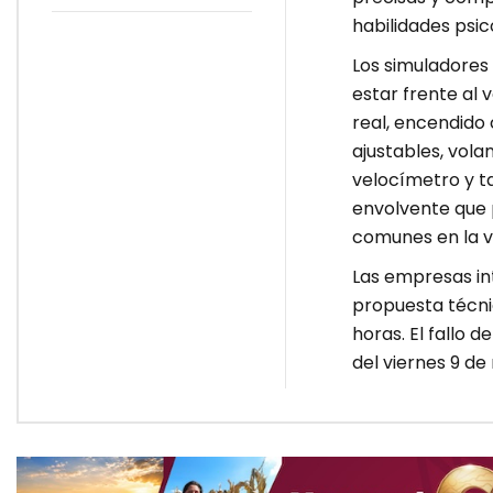
Sheinbaum por caso
de diputadas
habilidades psi
poblanas
Los simuladores 
estar frente al 
real, encendido 
ajustables, vola
velocímetro y t
envolvente que p
comunes en la ví
Las empresas in
propuesta técni
horas. El fallo d
del viernes 9 de