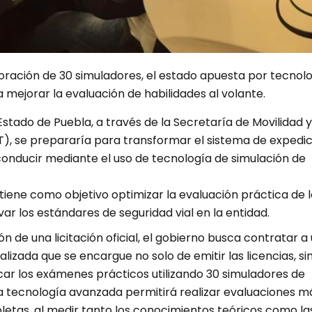
oración de 30 simuladores, el estado apuesta por tecnol
 mejorar la evaluación de habilidades al volante.
Estado de Puebla, a través de la Secretaría de Movilidad y
), se prepararía para transformar el sistema de expedic
conducir mediante el uso de tecnología de simulación de
tiene como objetivo optimizar la evaluación práctica de l
var los estándares de seguridad vial en la entidad.
ón de una licitación oficial, el gobierno busca contratar a
izada que se encargue no solo de emitir las licencias, si
car los exámenes prácticos utilizando 30 simuladores de
a tecnología avanzada permitirá realizar evaluaciones m
letas, al medir tanto los conocimientos teóricos como la