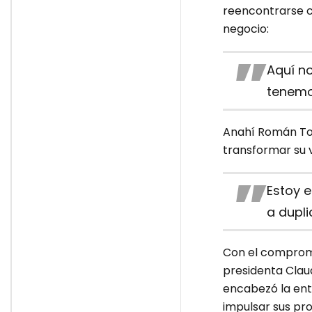
reencontrarse co
negocio:
Aquí no
tenemo
Anahí Román Tos
transformar su 
Estoy e
a dupli
Con el compromis
presidenta Clau
encabezó la ent
impulsar sus pr