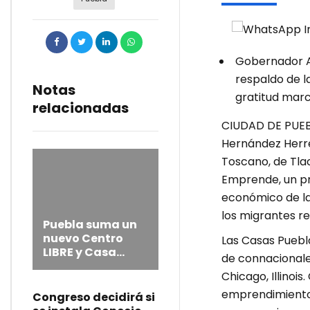
Gobernador A
respaldo de l
Notas
gratitud marc
relacionadas
CIUDAD DE PUEBLA
Hernández Herre
Toscano, de Tla
Emprende, un pr
económico de l
los migrantes re
Puebla suma un
nuevo Centro
Las Casas Puebl
LIBRE y Casa
de connacionale
Carmen Serdán
Chicago, Illinoi
emprendimiento e
Congreso decidirá si