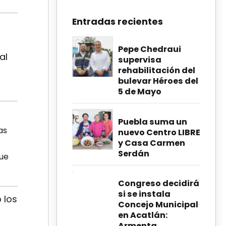
Entradas recientes
Pepe Chedraui
al
supervisa
rehabilitación del
bulevar Héroes del
5 de Mayo
Puebla suma un
as
nuevo Centro LIBRE
y Casa Carmen
Serdán
que
Congreso decidirá
si se instala
 los
Concejo Municipal
en Acatlán:
Armenta