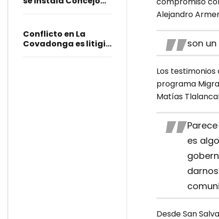
se instala Concejo
compromiso con 
Municipal en
Alejandro Armen
Acatlán: Armenta
Conflicto en La
son un 
Covadonga es litigio
entre particulares,
aclara Armenta
Los testimonios 
programa Migran
Matías Tlalanca
Parece 
es alg
gobern
darnos
comuni
Desde San Salvad