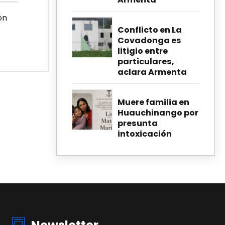
ón
Conflicto en La
Covadonga es
litigio entre
particulares,
aclara Armenta
Muere familia en
Huauchinango por
presunta
intoxicación