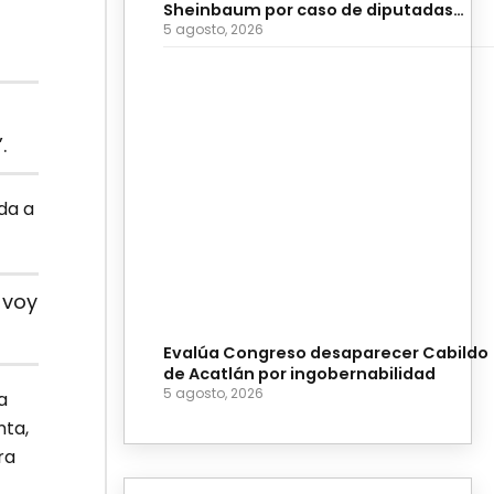
Sheinbaum por caso de diputadas
poblanas
5 agosto, 2026
.
da a
 voy
Evalúa Congreso desaparecer Cabildo
de Acatlán por ingobernabilidad
5 agosto, 2026
a
nta,
ra