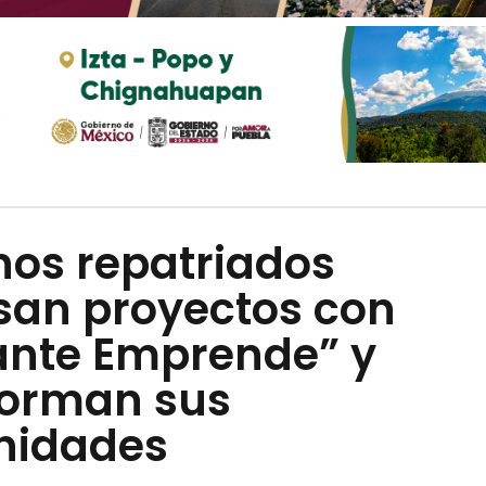
nos repatriados
san proyectos con
ante Emprende” y
forman sus
nidades