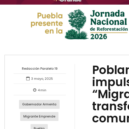
Pobla
Redacción Paralelo 19
impul
3 mayo, 2025
“Migr
4
min
trans
Gobernador Armenta
comu
Migrante Emprende
Puebla