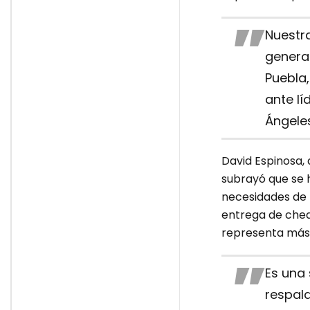
Nuestr
genera
Puebla,
ante lí
Ángeles
David Espinosa, 
subrayó que se h
necesidades de l
entrega de chequ
representa más
Es una 
respal