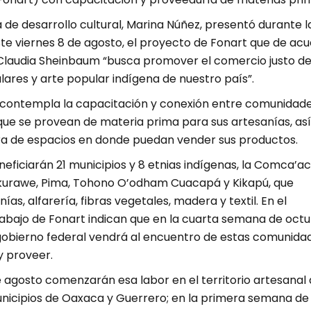
 de desarrollo cultural, Marina Núñez, presentó durante l
e viernes 8 de agosto, el proyecto de Fonart que de ac
 Claudia Sheinbaum “busca promover el comercio justo de
ares y arte popular indígena de nuestro país”.
contempla la capacitación y conexión entre comunidad
que se provean de materia prima para sus artesanías, así
a de espacios en donde puedan vender sus productos.
eficiarán 21 municipios y 8 etnias indígenas, la Comca’ac
kurawe, Pima, Tohono O’odham Cuacapá y Kikapú, que
as, alfarería, fibras vegetales, madera y textil. En el
rabajo de Fonart indican que en la cuarta semana de oct
 gobierno federal vendrá al encuentro de estas comunida
y proveer.
de agosto comenzarán esa labor en el territorio artesanal
icipios de Oaxaca y Guerrero; en la primera semana de