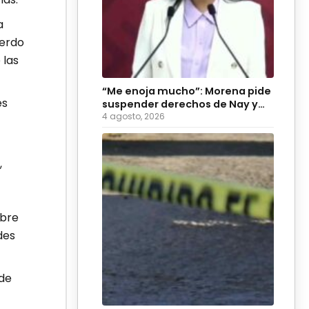
a
uerdo
 las
“Me enoja mucho”: Morena pide
es
suspender derechos de Nay y
Palomares
4 agosto, 2026
,
ubre
des
 de