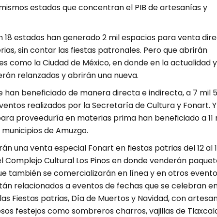
 mismos estados que concentran el PIB de artesanías y
 18 estados han generado 2 mil espacios para venta dir
ias, sin contar las fiestas patronales. Pero que abrirán
es como la Ciudad de México, en donde en la actualidad 
erán relanzadas y abrirán una nueva.
 han beneficiado de manera directa e indirecta, a 7 mil 
entos realizados por la Secretaría de Cultura y Fonart. 
para proveeduría en materias prima han beneficiado a 11 
 municipios de Amuzgo.
án una venta especial Fonart en fiestas patrias del 12 al 
l Complejo Cultural Los Pinos en donde venderán paquet
ue también se comercializarán en línea y en otros evento
tán relacionados a eventos de fechas que se celebran e
as Fiestas patrias, Día de Muertos y Navidad, con artesa
sos festejos como sombreros charros, vajillas de Tlaxcala