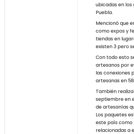
ubicadas en los
Puebla.
Mencionó que en
como expos y fer
tiendas en lugar
existen 3 pero s
Con todo esto se
artesanos por ev
las conexiones 
artesanas en 58
También realizar
septiembre en e
de artesanías q
Los paquetes es
este país como l
relacionadas a e