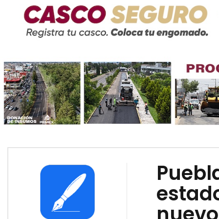
Puebla
estado
nuevo