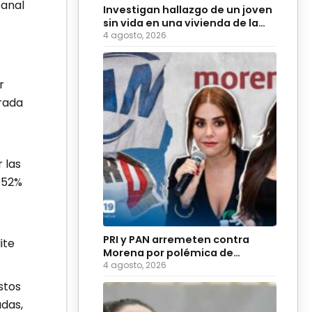
sanal
Investigan hallazgo de un joven
sin vida en una vivienda de la
colonia Hidalgo
4 agosto, 2026
r
orada
 las
.52%
PRI y PAN arremeten contra
ite
Morena por polémica de
diputadas sobre adultos
4 agosto, 2026
mayores
stos
adas,