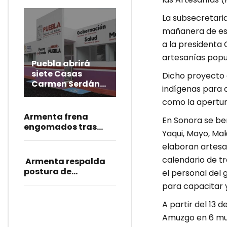
La subsecretaria
mañanera de est
a la presidenta
artesanías popul
Puebla abrirá
siete Casas
Dicho proyecto 
Carmen Serdán
indígenas para 
más y cubrirá las
como la apertur
31 microrregiones
Armenta frena
En Sonora se ben
engomados tras
Yaqui, Mayo, Ma
manifestaciones: “Sí
elaboran artesaní
se puede enriquecer,
se hará”
calendario de t
Armenta respalda
postura de
el personal del
Sheinbaum por caso
para capacitar 
de diputadas
poblanas
A partir del 13 
Amuzgo en 6 mun