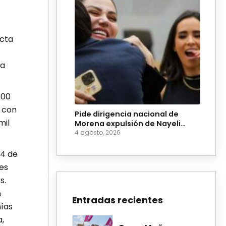
ecta
ya
500
Y con
Pide dirigencia nacional de
mil
Morena expulsión de Nayeli
Salvatori y Grace Palomares
4 agosto, 2026
14 de
es
s.
n
Entradas recientes
nías
,