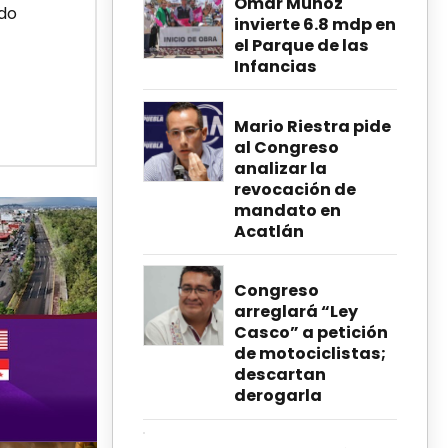
Omar Muñoz
ado
invierte 6.8 mdp en
el Parque de las
Infancias
Mario Riestra pide
al Congreso
analizar la
revocación de
mandato en
Acatlán
Congreso
arreglará “Ley
Casco” a petición
de motociclistas;
descartan
derogarla