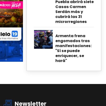
Puebla abrirá siete
Casas Carmen
Serdán más y
cubrirá las 31
microrregiones
Armenta frena
engomados tras
manifestaciones:
"Sí se puede
enriquecer, se
hará"
Newsletter