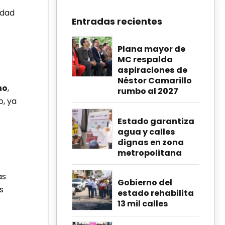
idad
Entradas recientes
Plana mayor de
MC respalda
aspiraciones de
Néstor Camarillo
no
,
rumbo al 2027
, ya
Estado garantiza
agua y calles
dignas en zona
metropolitana
as
Gobierno del
s
estado rehabilita
13 mil calles