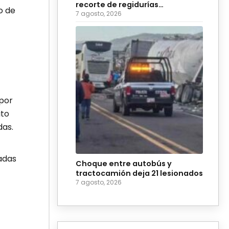
recorte de regidurías
o de
plurinominales en Puebla
7 agosto, 2026
por
ito
das.
adas
Choque entre autobús y
tractocamión deja 21 lesionados
7 agosto, 2026