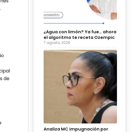
enes
.
¿Agua con limón? Ya fue… ahora
el algoritmo te receta Ozempic
7 agosto, 2026
io
cipal
s de
e
Analiza MC impugnación por