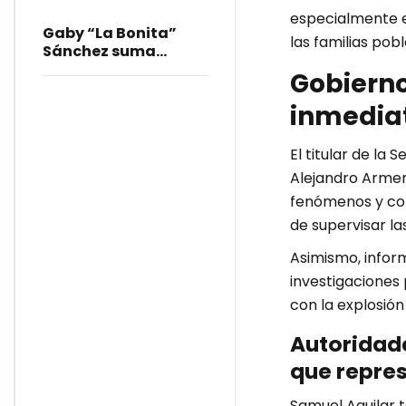
especialmente e
Gaby “La Bonita”
las familias pob
Sánchez suma
esfuerzos con
Gobierno
colonias del sur
inmediat
El titular de la
Alejandro Armen
fenómenos y cont
de supervisar l
Asimismo, inform
investigaciones
con la explosió
Autoridad
que repres
Samuel Aguilar 