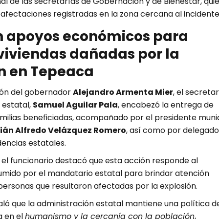
al de las secretarías de Gobernación y de Bienestar, qui
s afectaciones registradas en la zona cercana al incidente
n apoyos económicos para
viviendas dañadas por la
n en Tepeaca
ión del gobernador
Alejandro Armenta Mier
, el secretar
estatal,
Samuel Aguilar Pala
, encabezó la entrega de
amilias beneficiadas, acompañado por el presidente muni
lián Alfredo Velázquez Romero
, así como por delegado
encias estatales.
 el funcionario destacó que esta acción responde al
ido por el mandatario estatal para brindar atención
personas que resultaron afectadas por la explosión.
aló que la administración estatal mantiene una política d
 en el
humanismo y la cercanía con la población
,