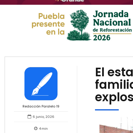
El est
famili
explo
Redacción Paralelo 19
6 junio, 2026
4
min