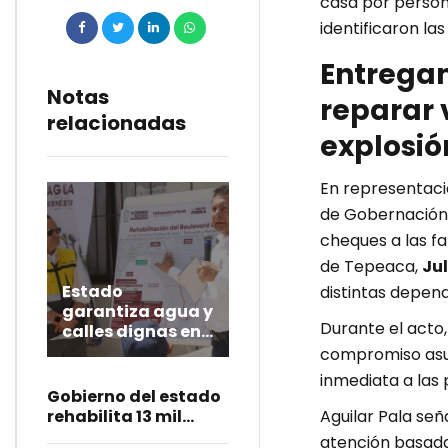
casa por person
identificaron la
Entrega
Notas
reparar 
relacionadas
explosió
En representac
de Gobernación 
cheques a las f
de Tepeaca,
Ju
Estado
distintas depend
garantiza agua y
Durante el acto,
calles dignas en
zona
compromiso asum
metropolitana
inmediata a las 
Gobierno del estado
rehabilita 13 mil
Aguilar Pala señ
calles
atención basada