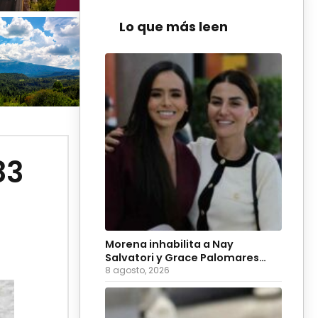
Lo que más leen
83
Morena inhabilita a Nay
Salvatori y Grace Palomares
para 2027
8 agosto, 2026