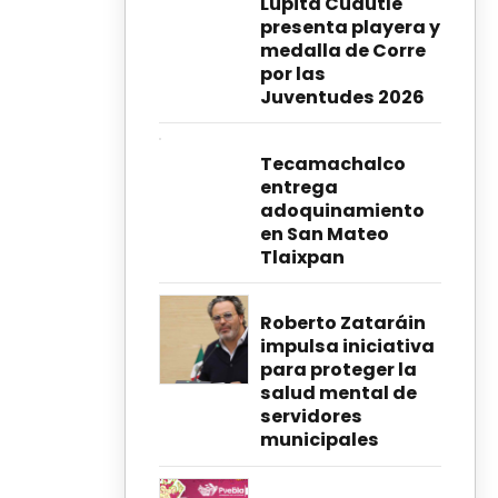
Lupita Cuautle
presenta playera y
medalla de Corre
por las
Juventudes 2026
Tecamachalco
entrega
adoquinamiento
en San Mateo
Tlaixpan
Roberto Zataráin
impulsa iniciativa
para proteger la
salud mental de
servidores
municipales