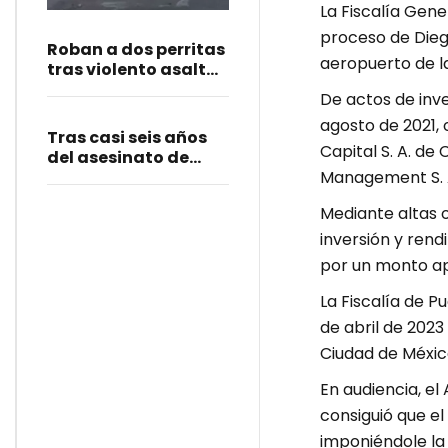
Abasto de
La Fiscalía Gene
Huixcolotla
proceso de Diego
Roban a dos perritas
aeropuerto de l
tras violento asalto
en la México-Tuxpan
De actos de inv
agosto de 2021,
Tras casi seis años
Capital S. A. de 
del asesinato de
Management S. A.
Aldo Padilla,
familiares exigen
Mediante altas o
justicia
inversión y rend
por un monto ap
La Fiscalía de P
de abril de 2023
Ciudad de Méxic
En audiencia, el
consiguió que el
imponiéndole la 