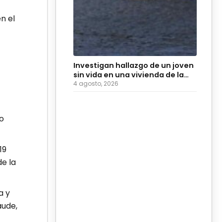
n el
Investigan hallazgo de un joven
sin vida en una vivienda de la
colonia Hidalgo
4 agosto, 2026
o
19
de la
a y
aude,