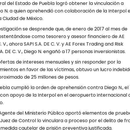
ral del Estado de Puebla logró obtener la vinculación a
 N. a quien aprehendió con colaboración de la Interpol e
a Ciudad de México.
estigación se desprende que, de enero de 2017 al mes de
 ostentándose como tesorero y asesor financiero de AE
C. V., ahora SAPI S.A. DE C. V. y AE Forex Trading and Risk
 DE C. V., Diego N. engañó a 17 personas inversionistas.
fertas de intereses mensuales y sin responder por la
imientos en favor de las víctimas, obtuvo un lucro indebid
roximado de 25 millones de pesos.
uebla cumplió la orden de aprehensión contra Diego N., el 
 con apoyo de la Interpol en el aeropuerto internacional 
o.
 Agente del Ministerio Público aportó elementos de prueb
 Juez de Control lo vinculara a proceso por el delito de fr
medida cautelar de prisión preventiva justificada.