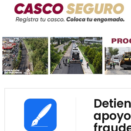
Detien
apoyo 
fraude