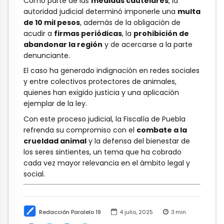
Como parte de las
medidas cautelares
, la
autoridad judicial determinó imponerle una
multa
de 10 mil pesos
, además de la obligación de
acudir a
firmas periódicas
, la
prohibición de
abandonar la región
y de acercarse a la parte
denunciante.
El caso ha generado indignación en redes sociales
y entre colectivos protectores de animales,
quienes han exigido justicia y una aplicación
ejemplar de la ley.
Con este proceso judicial, la Fiscalía de Puebla
refrenda su compromiso con el
combate a la
crueldad animal
y la defensa del bienestar de
los seres sintientes, un tema que ha cobrado
cada vez mayor relevancia en el ámbito legal y
social.
Redacción Paralelo 19
4 julio, 2025
3
min