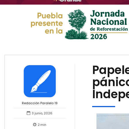
Papel
pánic
Indep
Redacción Paralelo 19
3 junio, 2026
2
min