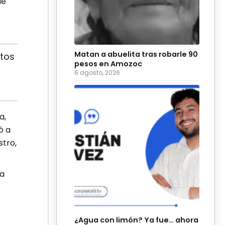
de
Matan a abuelita tras robarle 90
tos
pesos en Amozoc
6 agosto, 2026
a,
ó a
stro,
la
¿Agua con limón? Ya fue… ahora