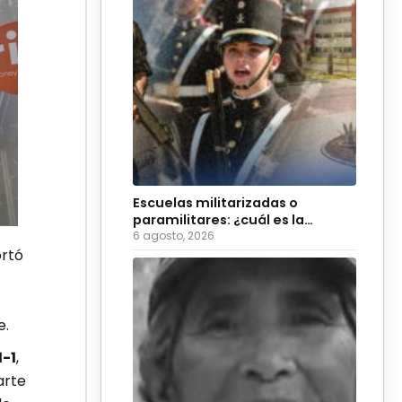
Escuelas militarizadas o
paramilitares: ¿cuál es la
diferencia?
6 agosto, 2026
ortó
e.
1-1
,
arte