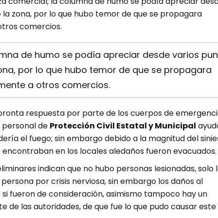
aza comercial; la columna de humo se podía apreciar des
e la zona, por lo que hubo temor de que se propagara
tros comercios.
umna de humo se podía apreciar desde varios pun
zona, por lo que hubo temor de que se propagara
mente a otros comercios.
pronta respuesta por parte de los cuerpos de emergenci
l personal de
Protección Civil Estatal y Municipal
ayud
ería el fuego; sin embargo debido a la magnitud del sinie
 encontraban en los locales aledaños fueron evacuados.
liminares indican que no hubo personas lesionadas, solo 
persona por crisis nerviosa, sin embargo los daños al
 si fueron de consideración, asimismo tampoco hay un
e de las autoridades, de que fue lo que pudo causar este