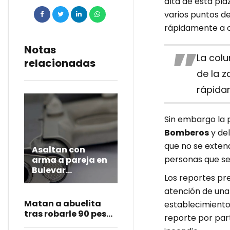
alta de esta pl
varios puntos d
rápidamente a o
Notas
La col
relacionadas
de la 
rápida
Sin embargo la 
Bomberos
y de
que no se extend
Asaltan con
personas que se
arma a pareja en
Bulevar
Los reportes pre
Carmelitas
atención de una 
Matan a abuelita
establecimiento
tras robarle 90 pesos
reporte por part
en Amozoc