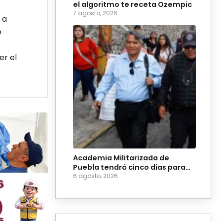
el algoritmo te receta Ozempic
7 agosto, 2026
 a
ó
er el
Academia Militarizada de
Puebla tendrá cinco días para
evitar suspensión
6 agosto, 2026