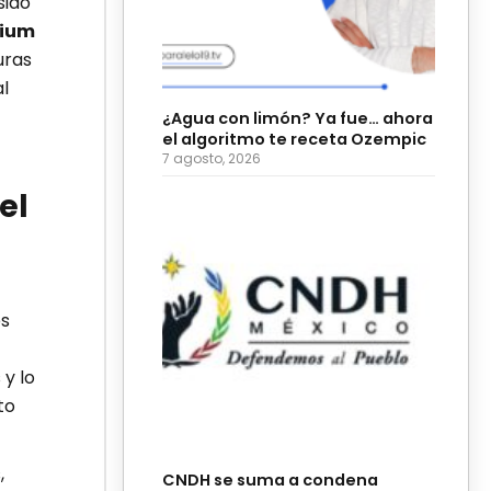
sido
rium
uras
l
¿Agua con limón? Ya fue… ahora
el algoritmo te receta Ozempic
7 agosto, 2026
el
es
y lo
to
,
CNDH se suma a condena