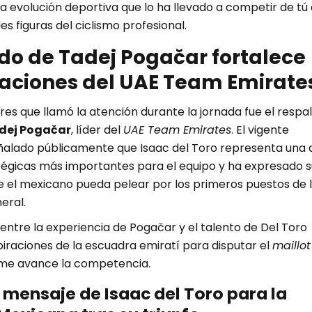
 evolución deportiva que lo ha llevado a competir de tú 
es figuras del ciclismo profesional.
ldo de Tadej Pogačar fortalece
raciones del UAE Team Emirate
res que llamó la atención durante la jornada fue el respa
dej Pogačar
, líder del
UAE Team Emirates
. El vigente
lado públicamente que Isaac del Toro representa una 
atégicas más importantes para el equipo y ha expresado s
e el mexicano pueda pelear por los primeros puestos de 
eral.
ntre la experiencia de Pogačar y el talento de Del Toro
piraciones de la escuadra emiratí para disputar el
maillot
me avance la competencia.
 mensaje de Isaac del Toro para la