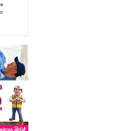
de
mo