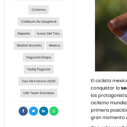
Ciclismo
Critérium Du Dauphiné
Deporte
Isaac Del Toro
Maillot Amarillo
Mexico
Segunda Etapa
Tadej Pogacar
El ciclista mexi
Tour De Francia 2026
conquistar la
se
UAE Team Emirates
los protagonist
ciclismo mundial
primera posición
gran momento qu