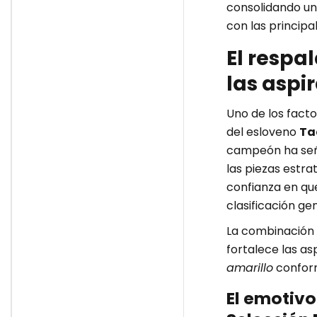
consolidando una
en Santa Lucía
con las principal
El respa
las aspi
Uno de los facto
del esloveno
Ta
campeón ha seña
las piezas estr
confianza en qu
clasificación gen
La combinación e
fortalece las as
amarillo
confor
El emotivo