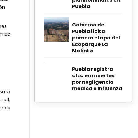
Puebla
ón
Gobierno de
nes
Puebla licita
rrido
primera etapa del
Ecoparque La
Malintzi
Puebla registra
alza en muertes
por negligencia
médica e influenza
ismo
nal.
iones