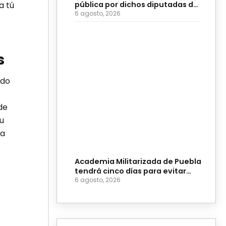
pública por dichos diputadas de
a tú
Morena
6 agosto, 2026
s
ldo
de
u
la
Academia Militarizada de Puebla
tendrá cinco días para evitar
suspensión
6 agosto, 2026