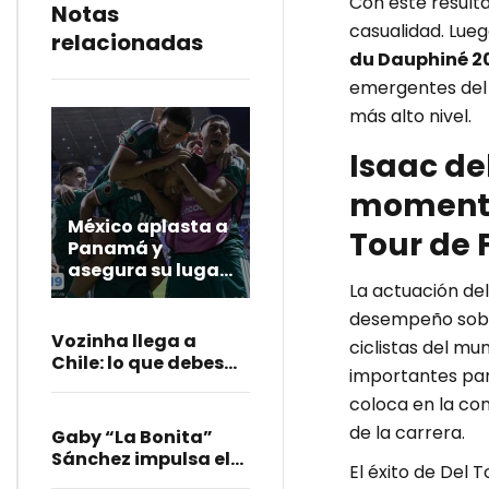
Con este resulta
Notas
casualidad. Lue
relacionadas
du Dauphiné 2
emergentes del 
más alto nivel.
Isaac de
momento 
México aplasta a
Tour de 
Panamá y
asegura su lugar
La actuación del
en el Mundial
Sub-20 de 2027
desempeño sobre
Vozinha llega a
ciclistas del m
Chile: lo que debes
importantes par
saber de su fichaje
coloca en la con
con Colo Colo
de la carrera.
Gaby “La Bonita”
Sánchez impulsa el
El éxito de Del 
Mundialito Llanero