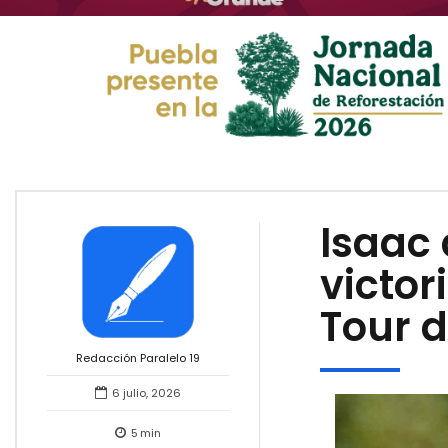
Isaac 
victor
Tour d
Redacción Paralelo 19
6 julio, 2026
5
min