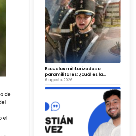
Escuelas militarizadas o
paramilitares: ¿cuál es la
diferencia?
6 agosto, 2026
no de
del
 el