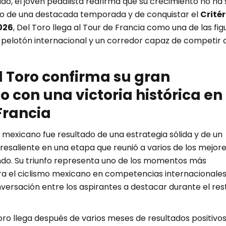
do, el joven pedalista reafirma que su crecimiento no ha 
go de una destacada temporada y de conquistar el
Crité
026
, Del Toro llega al Tour de Francia como una de las fig
pelotón internacional y un corredor capaz de competir a
l Toro confirma su gran
con una victoria histórica en 
Francia
 mexicano fue resultado de una estrategia sólida y de un
saliente en una etapa que reunió a varios de los mejor
undo. Su triunfo representa uno de los momentos más
a el ciclismo mexicano en competencias internacionales 
versación entre los aspirantes a destacar durante el res
Toro llega después de varios meses de resultados positivos