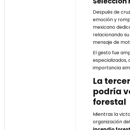
Selección 
Después de cruza
emoción y rompió
mexicano dedicó
relacionando su 
mensaje de moti
El gesto fue am
especializados, 
importancia sim
La terce
podría v
forestal
Mientras la vict
organización del
incendio fores