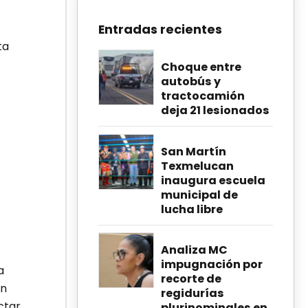
Entradas recientes
ta
Choque entre
autobús y
tractocamión
deja 21 lesionados
San Martín
Texmelucan
inaugura escuela
municipal de
lucha libre
Analiza MC
impugnación por
a
recorte de
Un
regidurías
ctar
plurinominales en