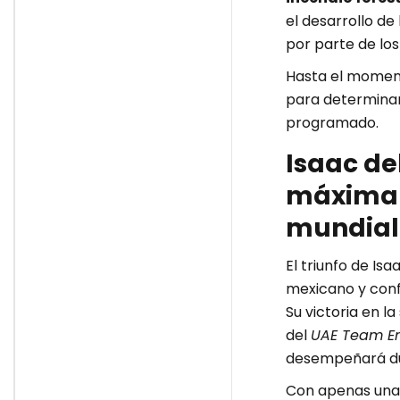
el desarrollo de
por parte de los
Hasta el moment
para determinar 
programado.
Isaac del
máxima 
mundial
El triunfo de Is
mexicano y confi
Su victoria en l
del
UAE Team Em
desempeñará dur
Con apenas unas