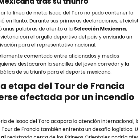
Mexicana tras su triunfo
r la línea de meta, Isaac del Toro no pudo contener la
 en llanto. Durante sus primeras declaraciones, el ciclis
 unas palabras de aliento a la
Selección Mexicana
,
victoria con el orgullo deportivo del país y enviando un
vación para el representativo nacional.
pliamente comentado entre aficionados y medios
quienes destacaron la sencillez del joven corredor y la
bólica de su triunfo para el deporte mexicano.
ra etapa del Tour de Francia
erse afectada por un incendio
oria de Isaac del Toro acapara la atención internacional, l
 Tour de Francia también enfrenta un desafío logístico. 
tal
registrado cerca de los Pirineos Orientales podría afe