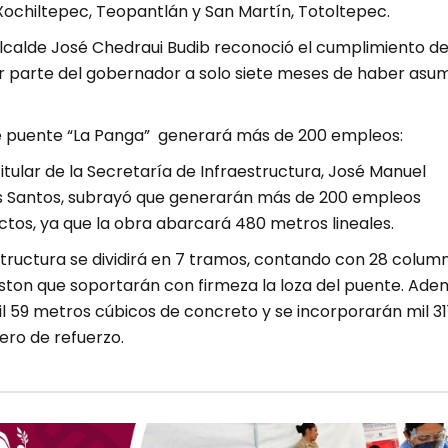
ochiltepec, Teopantlán y San Martín, Totoltepec.
alcalde José Chedraui Budib reconoció el cumplimiento de
parte del gobernador a solo siete meses de haber asu
 puente “La Panga” generará más de 200 empleos:
 titular de la Secretaría de Infraestructura, José Manuel
s Santos, subrayó que generarán más de 200 empleos
ectos, ya que la obra abarcará 480 metros lineales.
structura se dividirá en 7 tramos, contando con 28 colum
Aston que soportarán con firmeza la loza del puente. Ade
mil 59 metros cúbicos de concreto y se incorporarán mil 31
ero de refuerzo.