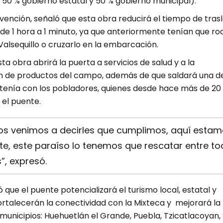
 50 % gobierno estatal y 50 % gobierno municipal).
vención, señaló que esta obra reducirá el tiempo de tras
de 1 hora a 1 minuto, ya que anteriormente tenían que ro
Valsequillo o cruzarlo en la embarcación.
a obra abrirá la puerta a servicios de salud y a la
n de productos del campo, además de que saldará una d
e tenía con los pobladores, quienes desde hace más de 20
 el puente.
os venimos a decirles que cumplimos, aquí esta
te, este paraíso lo tenemos que rescatar entre t
”, expresó.
 que el puente potencializará el turismo local, estatal y
ortalecerán la conectividad con la Mixteca y mejorará la
municipios: Huehuetlán el Grande, Puebla, Tzicatlacoyan,