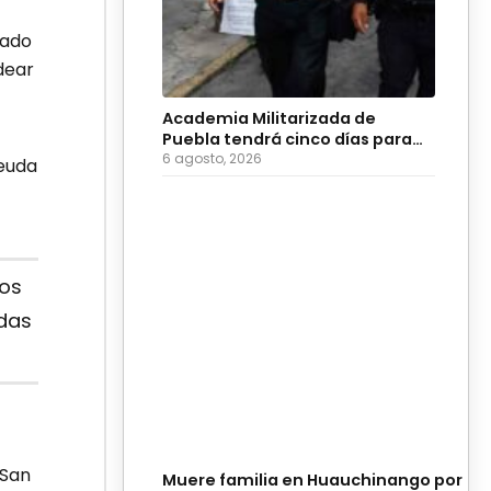
lado
dear
Academia Militarizada de
Puebla tendrá cinco días para
evitar suspensión
6 agosto, 2026
euda
mos
odas
 San
Muere familia en Huauchinango por