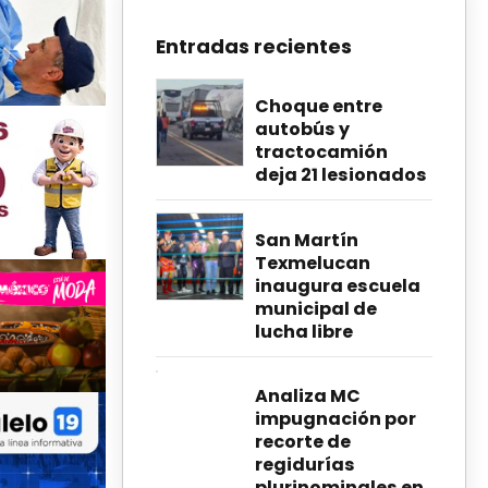
Entradas recientes
Choque entre
autobús y
tractocamión
deja 21 lesionados
San Martín
Texmelucan
inaugura escuela
municipal de
lucha libre
Analiza MC
impugnación por
recorte de
regidurías
plurinominales en