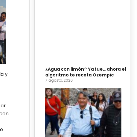
¿Agua con limón? Ya fue… ahora el
a y
algoritmo te receta Ozempic
7 agosto, 2026
zar
 con
de