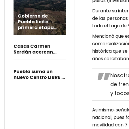
pesos (inversión
Durante su inter
Gobierno de
de las personas 
Puebla licita
todo el Lago de 
primera etapa
del Ecoparque La
Mencionó que est
Malintzi
comercializació
Casas Carmen
histórica que s
Serdán acercan
justicia y apoyo
años solicitaban
integral a mujeres en
Puebla
Puebla suma un
Nosotr
nuevo Centro LIBRE y
Casa Carmen
de fren
Serdán
y todos
Asimismo, señaló
nacional, pues f
movilidad con 7 