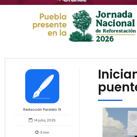
Inicia
puent
Redacción Paralelo 19
14 julio, 2025
3
min