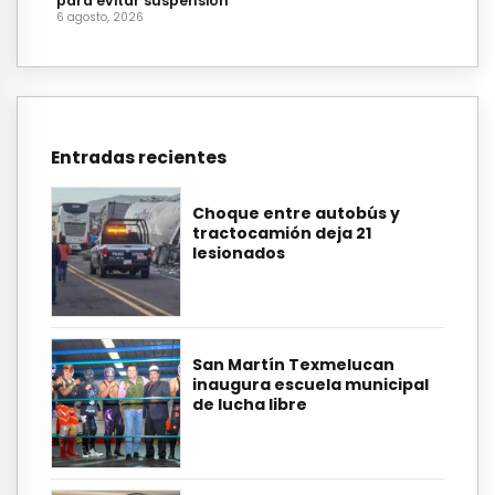
para evitar suspensión
6 agosto, 2026
Entradas recientes
Choque entre autobús y
tractocamión deja 21
lesionados
San Martín Texmelucan
inaugura escuela municipal
de lucha libre