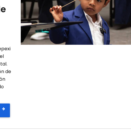
de
epexi
el
tal.
ón de
ión
lo