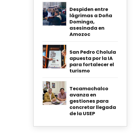
Despiden entre
lágrimas a Doña
Dominga,
asesinada en
Amozoc
San Pedro Cholula
apuesta por la IA
para fortalecer el
turismo
Tecamachalco
avanza en
gestiones para
concretar llegada
de la USEP